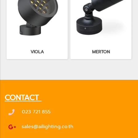
VIOLA
MERTON
CONTACT
023 721 855
sales@ailighting.co.th