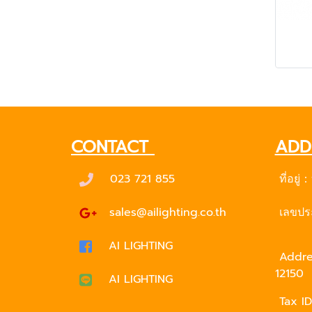
CONTACT
ADD
023 721 855
ที่อยู่
sales@ailighting.co.th
เลขประ
AI LIGHTING
Addres
12150
AI LIGHTING
Tax ID