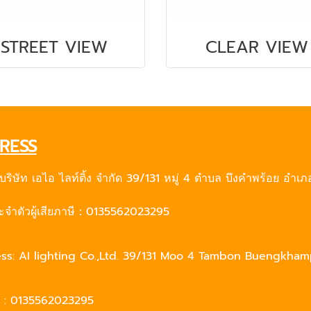
STREET VIEW
CLEAR VIEW
RESS
：บริษัท เอไอ ไลท์ติ้ง จำกัด 39/131 หมู่ 4 ตำบล บึงคำพร้อย อำเ
จำตัวผู้เสียภาษี：0135562023295
s: AI lighting Co.,Ltd. 39/131 Moo 4 Tambon Buengkham
 : 0135562023295