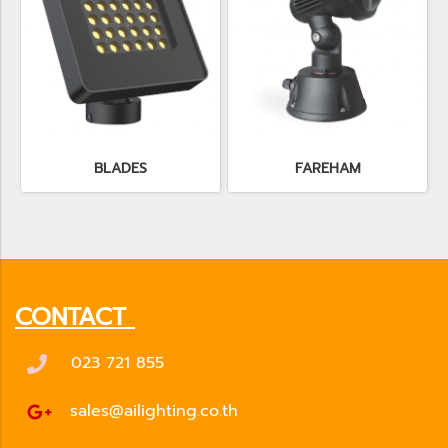
BLADES
FAREHAM
CONTACT
023 721 855
sales@ailighting.co.th