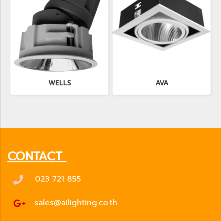
WELLS
AVA
CONTACT
023 721 855
sales@ailighting.co.th