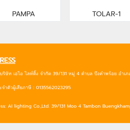
PAMPA
TOLAR-1
RESS
：บริษัท เอไอ ไลท์ติ้ง จำกัด 39/131 หมู่ 4 ตำบล บึงคำพร้อย อำเ
จำตัวผู้เสียภาษี：0135562023295
s: AI lighting Co.,Ltd. 39/131 Moo 4 Tambon Buengkham
 : 0135562023295