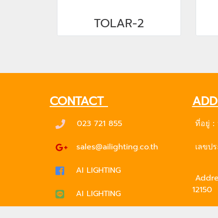
TOLAR-2
CONTACT
ADD
023 721 855
ที่อยู่
sales@ailighting.co.th
เลขประ
AI LIGHTING
Addres
12150
AI LIGHTING
Tax ID