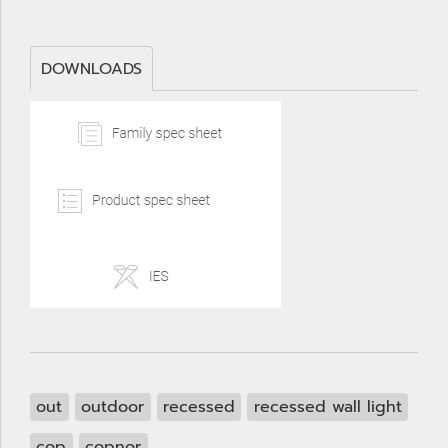
DOWNLOADS
out
outdoor
recessed
recessed wall light
cop
copnor